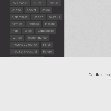
bois massif
bureau
chaise
chene
chevet
corde
Céramique
Design
fauteuil
formica
Horloge
insolite
Kids
laiton
Lampadaire
Lampe
madeinfrance
meuble de métier
Miroir
mobilier industriel
Patère
pin
Portemanteau
repose pieds
Rotin
Scandinave
sellette
Ce site util
Suspension
table d'appoint
TABLE gigogne
tabouret
Tapiovaara
Usine
verre
vintage