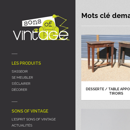
Panneau de gestion des cookies
Mots clé dema
LES PRODUITS
S’ASSEOIR
SE MEUBLER
S’ÉCLAIRER
DESSERTE / TABLE APPO
DÉCORER
TIROIRS
SONS OF VINTAGE
L’ESPRIT SONS OF VINTAGE
ACTUALITÉS