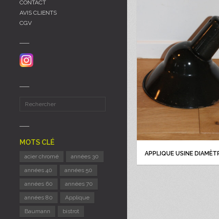
CONTACT
AVIS CLIENTS
CGV
MOTS CLÉ
APPLIQUE USINE DIAMÈT
acier chromé
années 30
années 40
années 50
années 60
années 70
années 80
Applique
Baumann
bistrot