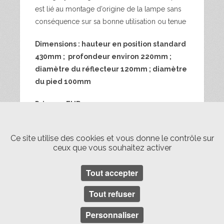
est lié au montage d’origine de la lampe sans
conséquence sur sa bonne utilisation ou tenue
Dimensions : hauteur en position standard
430mm ; profondeur environ 220mm ;
diamètre du réflecteur 120mm ; diamètre
du pied 100mm
Prix : 120EUR
Envoi France métropolitaine mondial
Ce site utilise des cookies et vous donne le contrôle sur
Relay 25EUR/pièce ;
Livraison Paris 20EUR
ceux que vous souhaitez activer
(fréquence d’une fois toutes les 6
semaines ; autre destination me
Tout accepter
consulter)
Tout refuser
années 50
bureau
laiton
Lampe
Personnaliser