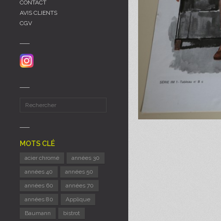
CONTACT
AVIS CLIENTS
CGV
MOTS CLÉ
acier chromé
années 30
années 40
années 50
années 60
années 70
années 80
Applique
Baumann
bistrot