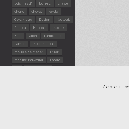
bois massif
bureau
chaise
chene
chevet
corde
Céramique
Design
fauteuil
formica
Horloge
insolite
Kids
laiton
Lampadaire
Lampe
madeinfrance
meuble de métier
Miroir
mobilier industriel
Patère
pin
Portemanteau
repose pieds
Rotin
Scandinave
sellette
Ce site util
Suspension
table d'appoint
TABLE gigogne
tabouret
Tapiovaara
Usine
verre
vintage