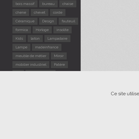
bois massif
bureau
chaise
chene
chevet
corde
Céramique
Design
fauteuil
formica
Horloge
insolite
Kids
laiton
Lampadaire
Lampe
madeinfrance
meuble de métier
Miroir
mobilier industriel
Patère
pin
Portemanteau
repose pieds
Rotin
Scandinave
sellette
Ce site util
Suspension
table d'appoint
TABLE gigogne
tabouret
Tapiovaara
Usine
verre
vintage