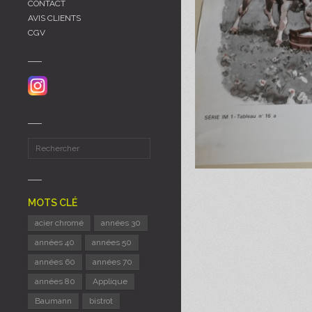
CONTACT
AVIS CLIENTS
CGV
MOTS CLÉ
acier chromé
années 30
années 40
années 50
années 60
années 70
années 80
Applique
Baumann
bistrot