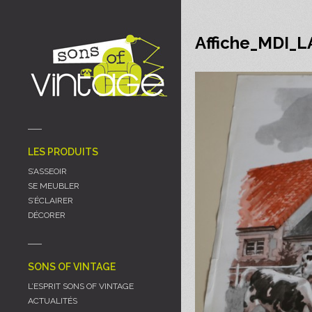
Panneau de gestion des cookies
Affiche_MDI_
LES PRODUITS
S’ASSEOIR
SE MEUBLER
S’ÉCLAIRER
DÉCORER
SONS OF VINTAGE
L’ESPRIT SONS OF VINTAGE
ACTUALITÉS