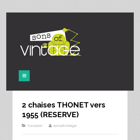
Panneau de gestion des cookies
2 chaises THONET vers
1955 (RESERVE)
S'asseoir
sonsofvintage