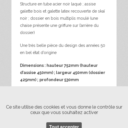
Structure en tube acier noir laqué ; assise
galette bois et galette latex recouverte de skaï
noir ; dossier en bois multiplis moulé (une
chaise présente une griffure sur l’arrière du
dossier)
Une très belle pièce du design des années 50
en bel état d’origine
Dimensions : hauteur 752mm (hauteur
d’assise 450mm) ; largeur 450mm (dossier
425mm) ;
profondeur 530mm
Prix : RESERVE
Livraison Paris en mains propres 50EUR la
Ce site utilise des cookies et vous donne le contrôle sur
ceux que vous souhaitez activer
paire (fréquence d’une fois toutes les 6
semaines ; me consulter)
Tout accepter