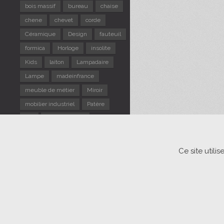
bois massif
bureau
chaise
chene
chevet
corde
Céramique
Design
fauteuil
formica
Horloge
insolite
Kids
laiton
Lampadaire
Lampe
madeinfrance
meuble de métier
Miroir
mobilier industriel
Patère
pin
Portemanteau
repose pieds
Rotin
Scandinave
sellette
Ce site util
Suspension
table d'appoint
TABLE gigogne
tabouret
Tapiovaara
Usine
verre
vintage