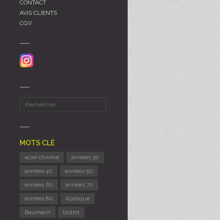
CONTACT
AVIS CLIENTS
CGV
MOTS CLÉ
acier chromé
années 30
années 40
années 50
années 60
années 70
années 80
Applique
Baumann
bistrot