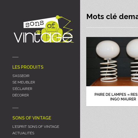
Panneau de gestion des cookies
Mots clé dema
LES PRODUITS
S’ASSEOIR
SE MEUBLER
S’ÉCLAIRER
PAIRE DE LAMPES « RE
DÉCORER
INGO MAURER
SONS OF VINTAGE
L’ESPRIT SONS OF VINTAGE
ACTUALITÉS