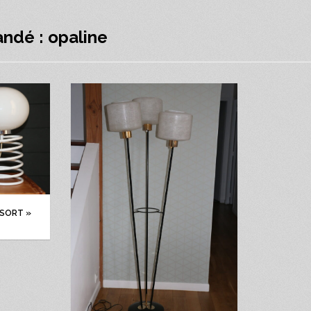
ndé : opaline
SSORT »