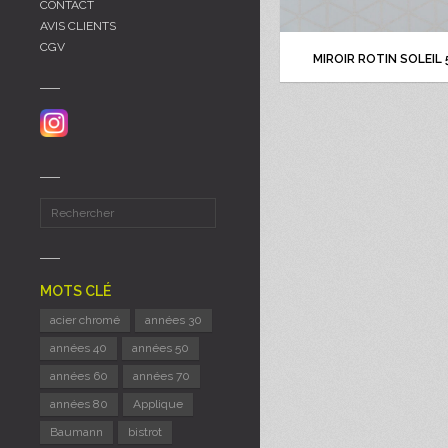
CONTACT
AVIS CLIENTS
CGV
MIROIR ROTIN SOLEIL
MOTS CLÉ
acier chromé
années 30
années 40
années 50
années 60
années 70
années 80
Applique
Baumann
bistrot