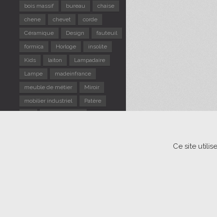
bois massif
bureau
chaise
chene
chevet
corde
Céramique
Design
fauteuil
formica
Horloge
insolite
Kids
laiton
Lampadaire
Lampe
madeinfrance
meuble de métier
Miroir
mobilier industriel
Patère
pin
Portemanteau
repose pieds
Rotin
Scandinave
sellette
Ce site util
Suspension
table d'appoint
TABLE gigogne
tabouret
Tapiovaara
Usine
verre
vintage