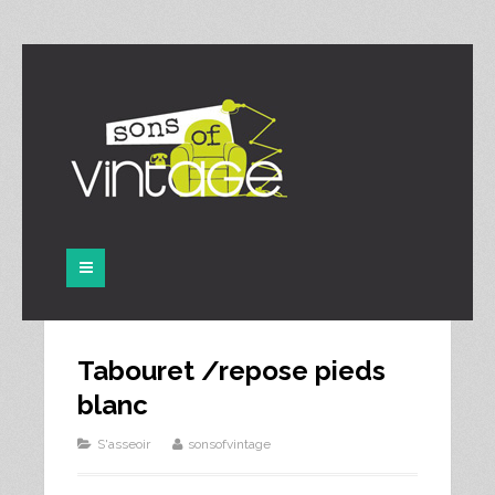
Panneau de gestion des cookies
Tabouret /repose pieds
blanc
S'asseoir
sonsofvintage