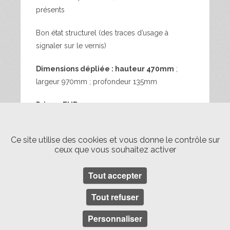
présents
Bon état structurel (des traces d’usage à
signaler sur le vernis)
Dimensions dépliée : hauteur 470mm
;
largeur 970mm ; profondeur 135mm
Prix : 45EUR
Envoi France métropolitaine mondial
Ce site utilise des cookies et vous donne le contrôle sur
relay double emballage 15EUR
;
Livraison
ceux que vous souhaitez activer
Paris 20EUR (fréquence d’une fois toutes
les 6 semaines ; autre destination me
Tout accepter
consulter)
Tout refuser
accordéon
Patère
pin
Personnaliser