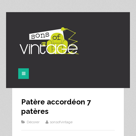
Panneau de gestion des cookies
Patère accordéon 7
patères
Décorer
sonsofvintage