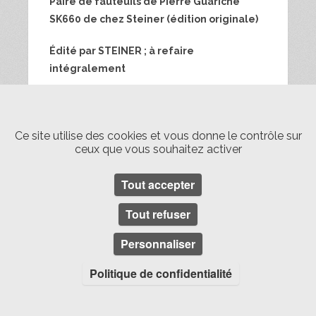
Paire de fauteuils de Pierre Guariche
SK660 de chez Steiner (édition originale)
Édité par STEINER ; à refaire
intégralement
Prix : 1000EUR La paire
Livraison Paris également possible en
Ce site utilise des cookies et vous donne le contrôle sur
ceux que vous souhaitez activer
mains propres 50EUR (fréquence d’une
fois toutes les 6 semaines ; me consulter)
Tout accepter
Tout refuser
années 60
fauteuil
PIERRE GUARICHE
sk660
Steiner
Personnaliser
Politique de confidentialité