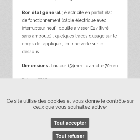
Bon état général
; électricité en parfait état
de fonctionnement (câble électrique avec
interrupteur neuf ; douille à visser E27 (livré
sans ampoule) ; quelques traces d’usage sur le
corps de l’applique ; feutrine verte sur le
dessous
Dimensions :
hauteur 154mm ; diamètre 70mm
Prix : 45EUR
Livraison Paris également possible en
Ce site utilise des cookies et vous donne le contrôle sur
mains propres 20EUR (fréquence d’une
ceux que vous souhaitez activer
fois toutes les 6 semaines ; me consulter) ;
envoi Mondial relay France métropolitaine
Tout accepter
15EUR
Tout refuser