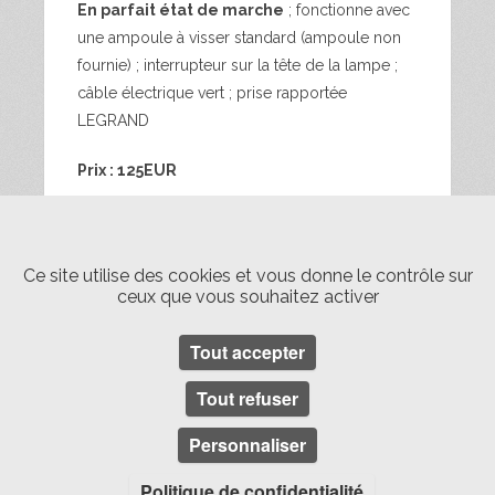
En parfait état de marche
; fonctionne avec
une ampoule à visser standard (ampoule non
fournie) ; interrupteur sur la tête de la lampe ;
câble électrique vert ; prise rapportée
LEGRAND
Prix : 125EUR
Envoi colissimo France métropolitaine :
25EUR ; Livraison Paris également possible
Ce site utilise des cookies et vous donne le contrôle sur
en mains propres 15EUR (fréquence d’une
ceux que vous souhaitez activer
fois toutes les 6 semaines ; me consulter)
Tout accepter
Tout refuser
années 70
années 80
bureau
Design
Lampe
vintage
Personnaliser
Politique de confidentialité