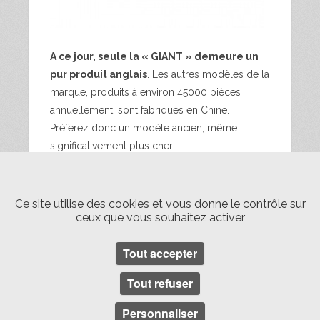
A ce jour, seule la « GIANT » demeure un
pur produit anglais
. Les autres modèles de la
marque, produits à environ 45000 pièces
annuellement, sont fabriqués en Chine.
Préférez donc un modèle ancien, même
significativement plus cher…
Sources :
Ce site utilise des cookies et vous donne le contrôle sur
http://designmuseum.org/design/anglepoise
ceux que vous souhaitez activer
Brigitte DURIEUX « Le mobilier industriel ;
Tout accepter
quand l’utile devient style » ouvrage
datant de septembre 2009
Tout refuser
http://www.anglepoise.com/
Personnaliser