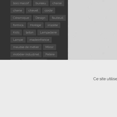
bois massif
bureau
chaise
chene
chevet
corde
Céramique
Design
fauteuil
formica
Horloge
insolite
Kids
laiton
Lampadaire
Lampe
madeinfrance
meuble de métier
Miroir
mobilier industriel
Patère
pin
Portemanteau
repose pieds
Rotin
Scandinave
sellette
Ce site util
Suspension
table d'appoint
TABLE gigogne
tabouret
Tapiovaara
Usine
verre
vintage