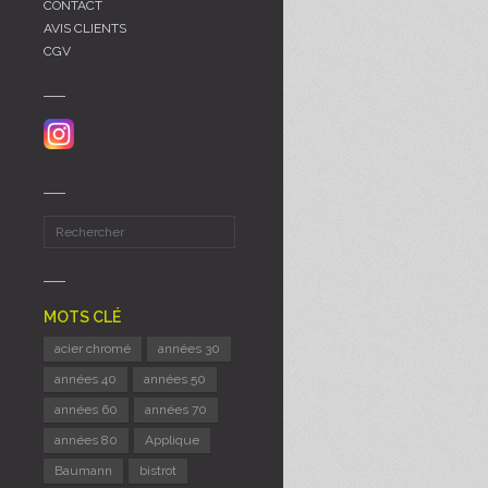
CONTACT
AVIS CLIENTS
CGV
MOTS CLÉ
acier chromé
années 30
années 40
années 50
années 60
années 70
années 80
Applique
Baumann
bistrot