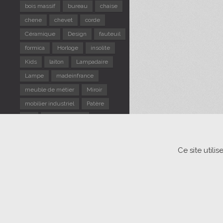
bois massif
bureau
chaise
chene
chevet
corde
Céramique
Design
fauteuil
formica
Horloge
insolite
Kids
laiton
Lampadaire
Lampe
madeinfrance
meuble de métier
Miroir
mobilier industriel
Patère
pin
Portemanteau
repose pieds
Rotin
Scandinave
sellette
Ce site util
Suspension
table d'appoint
TABLE gigogne
tabouret
Tapiovaara
Usine
verre
vintage