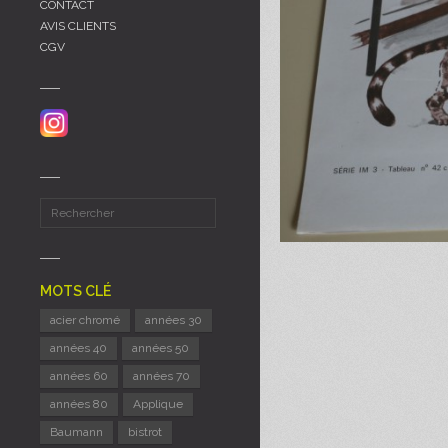
CONTACT
AVIS CLIENTS
CGV
MOTS CLÉ
acier chromé
années 30
années 40
années 50
années 60
années 70
années 80
Applique
Baumann
bistrot