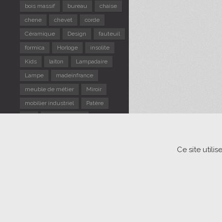
bois massif
bureau
chaise
chene
chevet
corde
Céramique
Design
fauteuil
formica
Horloge
insolite
Kids
laiton
Lampadaire
Lampe
madeinfrance
meuble de métier
Miroir
mobilier industriel
Patère
pin
Portemanteau
repose pieds
Rotin
Scandinave
sellette
Ce site util
Suspension
table d'appoint
TABLE gigogne
tabouret
Tapiovaara
Usine
verre
vintage