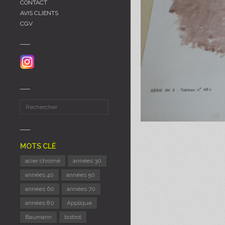
CONTACT
AVIS CLIENTS
CGV
MOTS CLÉ
acier chromé
années 30
années 40
années 50
années 60
années 70
années 80
Applique
Baumann
bistrot