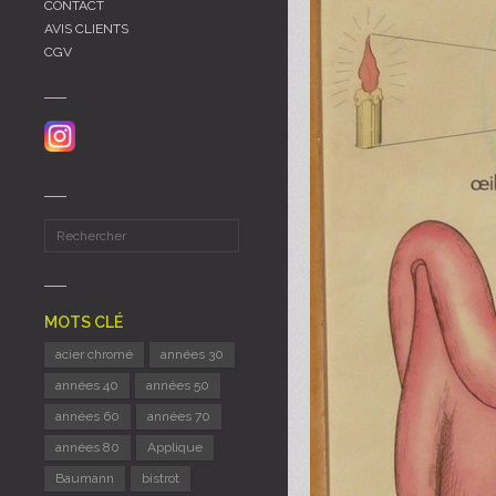
CONTACT
AVIS CLIENTS
CGV
MOTS CLÉ
acier chromé
années 30
années 40
années 50
années 60
années 70
années 80
Applique
Baumann
bistrot