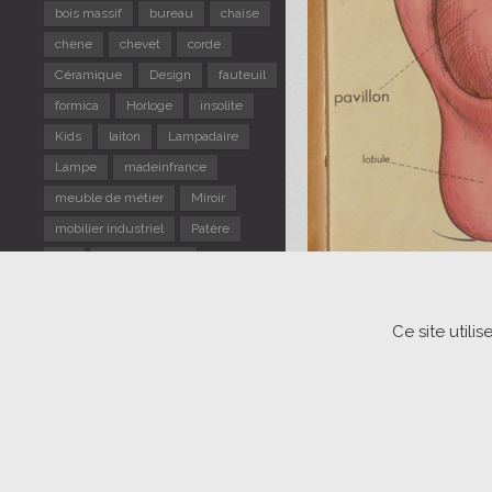
bois massif
bureau
chaise
chene
chevet
corde
Céramique
Design
fauteuil
formica
Horloge
insolite
Kids
laiton
Lampadaire
Lampe
madeinfrance
meuble de métier
Miroir
mobilier industriel
Patère
pin
Portemanteau
repose pieds
Rotin
Scandinave
sellette
Ce site util
Suspension
table d'appoint
TABLE gigogne
tabouret
Tapiovaara
Usine
verre
vintage